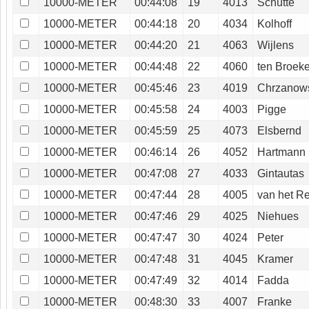
10000-METER
00:44:08
19
4013
Schütte
10000-METER
00:44:18
20
4034
Kolhoff
10000-METER
00:44:20
21
4063
Wijlens
10000-METER
00:44:48
22
4060
ten Broek
10000-METER
00:45:46
23
4019
Chrzanow
10000-METER
00:45:58
24
4003
Pigge
10000-METER
00:45:59
25
4073
Elsbernd
10000-METER
00:46:14
26
4052
Hartmann
10000-METER
00:47:08
27
4033
Gintautas
10000-METER
00:47:44
28
4005
van het R
10000-METER
00:47:46
29
4025
Niehues
10000-METER
00:47:47
30
4024
Peter
10000-METER
00:47:48
31
4045
Kramer
10000-METER
00:47:49
32
4014
Fadda
10000-METER
00:48:30
33
4007
Franke