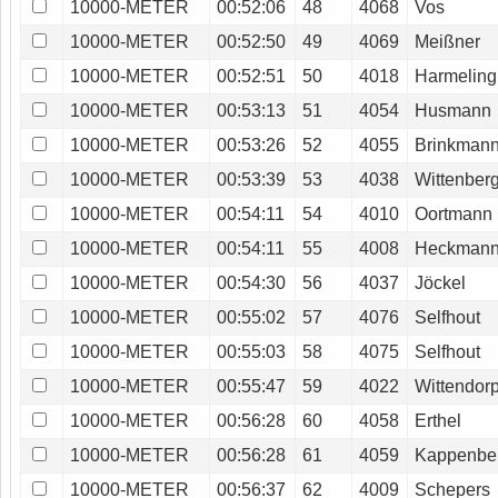
10000-METER
00:52:06
48
4068
Vos
10000-METER
00:52:50
49
4069
Meißner
10000-METER
00:52:51
50
4018
Harmeling
10000-METER
00:53:13
51
4054
Husmann
10000-METER
00:53:26
52
4055
Brinkman
10000-METER
00:53:39
53
4038
Wittenber
10000-METER
00:54:11
54
4010
Oortmann
10000-METER
00:54:11
55
4008
Heckman
10000-METER
00:54:30
56
4037
Jöckel
10000-METER
00:55:02
57
4076
Selfhout
10000-METER
00:55:03
58
4075
Selfhout
10000-METER
00:55:47
59
4022
Wittendor
10000-METER
00:56:28
60
4058
Erthel
10000-METER
00:56:28
61
4059
Kappenbe
10000-METER
00:56:37
62
4009
Schepers