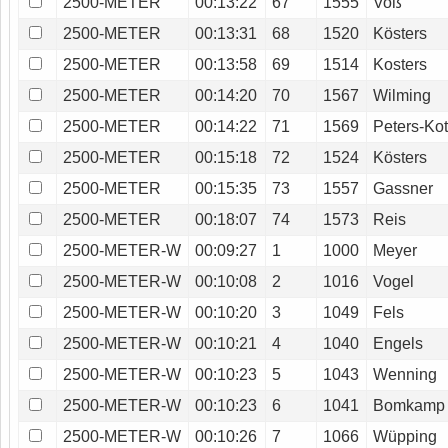
2500-METER
00:13:22
67
1555
Voß
2500-METER
00:13:31
68
1520
Kösters
2500-METER
00:13:58
69
1514
Kosters
2500-METER
00:14:20
70
1567
Wilming
2500-METER
00:14:22
71
1569
Peters-Kot
2500-METER
00:15:18
72
1524
Kösters
2500-METER
00:15:35
73
1557
Gassner
2500-METER
00:18:07
74
1573
Reis
2500-METER-W
00:09:27
1
1000
Meyer
2500-METER-W
00:10:08
2
1016
Vogel
2500-METER-W
00:10:20
3
1049
Fels
2500-METER-W
00:10:21
4
1040
Engels
2500-METER-W
00:10:23
5
1043
Wenning
2500-METER-W
00:10:23
6
1041
Bomkamp
2500-METER-W
00:10:26
7
1066
Wüpping