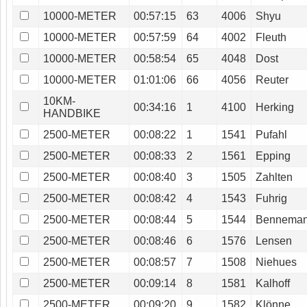
10000-METER
00:57:15
63
4006
Shyu
10000-METER
00:57:59
64
4002
Fleuth
10000-METER
00:58:54
65
4048
Dost
10000-METER
01:01:06
66
4056
Reuter
10KM-
00:34:16
1
4100
Herking
HANDBIKE
2500-METER
00:08:22
1
1541
Pufahl
2500-METER
00:08:33
2
1561
Epping
2500-METER
00:08:40
3
1505
Zahlten
2500-METER
00:08:42
4
1543
Fuhrig
2500-METER
00:08:44
5
1544
Bennema
2500-METER
00:08:46
6
1576
Lensen
2500-METER
00:08:57
7
1508
Niehues
2500-METER
00:09:14
8
1581
Kalhoff
2500-METER
00:09:20
9
1582
Klönne