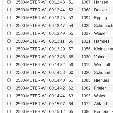
2500-METER-W
00:12:43
51
1087
Hansen
2500-METER-W
00:12:44
52
1068
Decker
2500-METER-W
00:12:45
53
1094
Epping
2500-METER-W
00:12:47
54
1025
Schumach
2500-METER-W
00:12:49
55
1027
Weiser
2500-METER-W
00:13:11
56
1021
Harhues
2500-METER-W
00:13:29
57
1056
Kleinschm
2500-METER-W
00:13:46
58
1030
Volmer
2500-METER-W
00:14:32
59
1019
Wemhoff
2500-METER-W
00:14:33
60
1020
Schubert
2500-METER-W
00:14:40
61
1085
Niehues
2500-METER-W
00:14:42
62
1082
Frieler
2500-METER-W
00:14:44
63
1093
Walters
2500-METER-W
00:15:07
64
1072
Ahland
2500-METER-W
00:15:12
65
1086
Kernebec