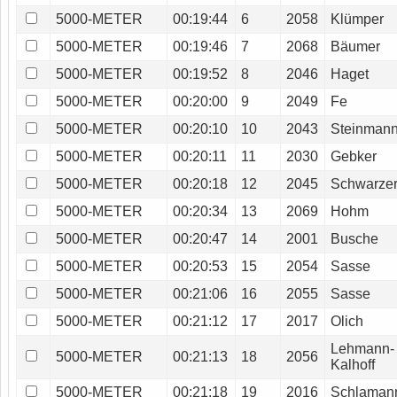
5000-METER
00:19:44
6
2058
Klümper
5000-METER
00:19:46
7
2068
Bäumer
5000-METER
00:19:52
8
2046
Haget
5000-METER
00:20:00
9
2049
Fe
5000-METER
00:20:10
10
2043
Steinman
5000-METER
00:20:11
11
2030
Gebker
5000-METER
00:20:18
12
2045
Schwarze
5000-METER
00:20:34
13
2069
Hohm
5000-METER
00:20:47
14
2001
Busche
5000-METER
00:20:53
15
2054
Sasse
5000-METER
00:21:06
16
2055
Sasse
5000-METER
00:21:12
17
2017
Olich
Lehmann-
5000-METER
00:21:13
18
2056
Kalhoff
5000-METER
00:21:18
19
2016
Schlaman