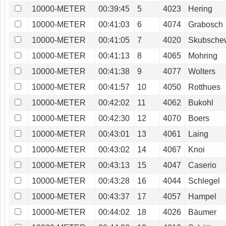
10000-METER
00:39:45
5
4023
Hering
10000-METER
00:41:03
6
4074
Grabosch
10000-METER
00:41:05
7
4020
Skubsche
10000-METER
00:41:13
8
4065
Mohring
10000-METER
00:41:38
9
4077
Wolters
10000-METER
00:41:57
10
4050
Rotthues
10000-METER
00:42:02
11
4062
Bukohl
10000-METER
00:42:30
12
4070
Boers
10000-METER
00:43:01
13
4061
Laing
10000-METER
00:43:02
14
4067
Knoi
10000-METER
00:43:13
15
4047
Caserio
10000-METER
00:43:28
16
4044
Schlegel
10000-METER
00:43:37
17
4057
Hampel
10000-METER
00:44:02
18
4026
Bäumer