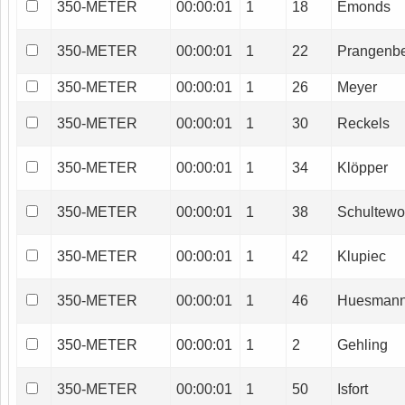
350-METER
00:00:01
1
18
Emonds
350-METER
00:00:01
1
22
Prangenb
350-METER
00:00:01
1
26
Meyer
350-METER
00:00:01
1
30
Reckels
350-METER
00:00:01
1
34
Klöpper
350-METER
00:00:01
1
38
Schultewo
350-METER
00:00:01
1
42
Klupiec
350-METER
00:00:01
1
46
Huesman
350-METER
00:00:01
1
2
Gehling
350-METER
00:00:01
1
50
Isfort