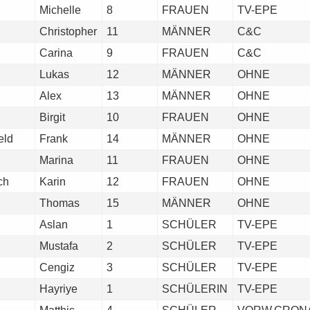
Michelle
8
FRAUEN
TV-EPE
Christopher
11
MÄNNER
C&C
Carina
9
FRAUEN
C&C
Lukas
12
MÄNNER
OHNE
Alex
13
MÄNNER
OHNE
Birgit
10
FRAUEN
OHNE
eld
Frank
14
MÄNNER
OHNE
Marina
11
FRAUEN
OHNE
ch
Karin
12
FRAUEN
OHNE
Thomas
15
MÄNNER
OHNE
Aslan
1
SCHÜLER
TV-EPE
Mustafa
2
SCHÜLER
TV-EPE
Cengiz
3
SCHÜLER
TV-EPE
Hayriye
1
SCHÜLERIN
TV-EPE