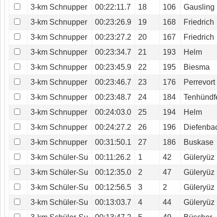
3-km Schnupper
00:22:11.7
18
106
Gausling
3-km Schnupper
00:23:26.9
19
168
Friedrich
3-km Schnupper
00:23:27.2
20
167
Friedrich
3-km Schnupper
00:23:34.7
21
193
Helm
3-km Schnupper
00:23:45.9
22
195
Biesma
3-km Schnupper
00:23:46.7
23
176
Perrevort
3-km Schnupper
00:23:48.7
24
184
Tenhündf
3-km Schnupper
00:24:03.0
25
194
Helm
3-km Schnupper
00:24:27.2
26
196
Diefenba
3-km Schnupper
00:31:50.1
27
186
Buskase
3-km Schüler-Su
00:11:26.2
1
42
Güleryüz
3-km Schüler-Su
00:12:35.0
2
47
Güleryüz
3-km Schüler-Su
00:12:56.5
3
2
Güleryüz
3-km Schüler-Su
00:13:03.7
4
44
Güleryüz