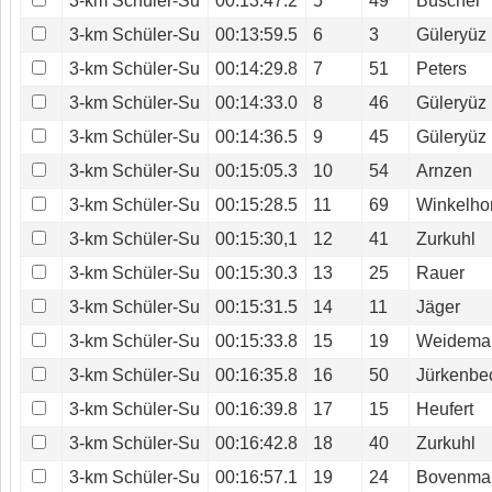
3-km Schüler-Su
00:13:47.2
5
49
Büscher
3-km Schüler-Su
00:13:59.5
6
3
Güleryüz
3-km Schüler-Su
00:14:29.8
7
51
Peters
3-km Schüler-Su
00:14:33.0
8
46
Güleryüz
3-km Schüler-Su
00:14:36.5
9
45
Güleryüz
3-km Schüler-Su
00:15:05.3
10
54
Arnzen
3-km Schüler-Su
00:15:28.5
11
69
Winkelho
3-km Schüler-Su
00:15:30,1
12
41
Zurkuhl
3-km Schüler-Su
00:15:30.3
13
25
Rauer
3-km Schüler-Su
00:15:31.5
14
11
Jäger
3-km Schüler-Su
00:15:33.8
15
19
Weidema
3-km Schüler-Su
00:16:35.8
16
50
Jürkenbe
3-km Schüler-Su
00:16:39.8
17
15
Heufert
3-km Schüler-Su
00:16:42.8
18
40
Zurkuhl
3-km Schüler-Su
00:16:57.1
19
24
Bovenma