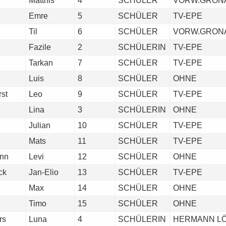
Matthis
4
SCHÜLER
VORW.GRON
Emre
5
SCHÜLER
TV-EPE
Til
6
SCHÜLER
VORW.GRON
Fazile
2
SCHÜLERIN
TV-EPE
Tarkan
7
SCHÜLER
TV-EPE
Luis
8
SCHÜLER
OHNE
rst
Leo
9
SCHÜLER
TV-EPE
Lina
3
SCHÜLERIN
OHNE
Julian
10
SCHÜLER
TV-EPE
Mats
11
SCHÜLER
TV-EPE
nn
Levi
12
SCHÜLER
OHNE
ck
Jan-Elio
13
SCHÜLER
TV-EPE
Max
14
SCHÜLER
OHNE
Timo
15
SCHÜLER
OHNE
rs
Luna
4
SCHÜLERIN
HERMANN L