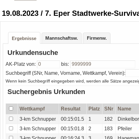
19.08.2023 / 7. Eper Stadtwerke-Surviv
Mannschaftsw.
Firmenw.
Ergebnisse
Urkundensuche
AK-Platz von:
bis:
Suchbegriff (SNr, Name, Vorname, Wettkampf, Verein):
Wenn kein Suchbegriff eingegeben wird, werden alle Sätze angezeig
Suchergebnis Urkunden
Wettkampf
Resultat
Platz
SNr
Name
3-km Schnupper
00:15:01.5
1
182
Dinkelbo
3-km Schnupper
00:15:01.8
2
183
Pfeiler
3-km Schnupper
00:16:24.3
3
169
Hagema