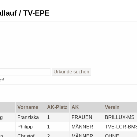
allauf / TV-EPE
t!
Vorname
AK-Platz
AK
Verein
rg
Franziska
1
FRAUEN
BRILLUX-MS
Philipp
1
MÄNNER
TVE-LCR-BM
nn
Christof
2
MÄNNER
OHNE