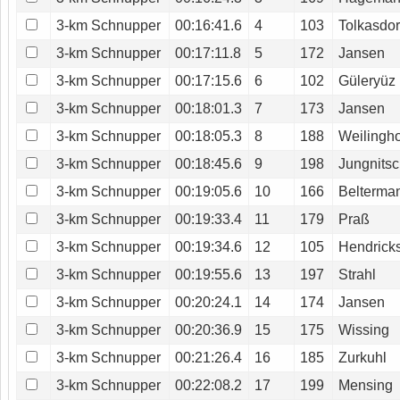
3-km Schnupper
00:16:41.6
4
103
Tolkasdor
3-km Schnupper
00:17:11.8
5
172
Jansen
3-km Schnupper
00:17:15.6
6
102
Güleryüz
3-km Schnupper
00:18:01.3
7
173
Jansen
3-km Schnupper
00:18:05.3
8
188
Weilingho
3-km Schnupper
00:18:45.6
9
198
Jungnits
3-km Schnupper
00:19:05.6
10
166
Belterma
3-km Schnupper
00:19:33.4
11
179
Praß
3-km Schnupper
00:19:34.6
12
105
Hendrick
3-km Schnupper
00:19:55.6
13
197
Strahl
3-km Schnupper
00:20:24.1
14
174
Jansen
3-km Schnupper
00:20:36.9
15
175
Wissing
3-km Schnupper
00:21:26.4
16
185
Zurkuhl
3-km Schnupper
00:22:08.2
17
199
Mensing