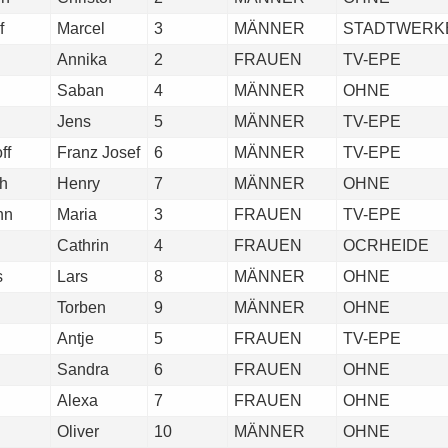
f
Marcel
3
MÄNNER
STADTWERK
Annika
2
FRAUEN
TV-EPE
Saban
4
MÄNNER
OHNE
Jens
5
MÄNNER
TV-EPE
ff
Franz Josef
6
MÄNNER
TV-EPE
ch
Henry
7
MÄNNER
OHNE
nn
Maria
3
FRAUEN
TV-EPE
Cathrin
4
FRAUEN
OCRHEIDE
s
Lars
8
MÄNNER
OHNE
Torben
9
MÄNNER
OHNE
Antje
5
FRAUEN
TV-EPE
Sandra
6
FRAUEN
OHNE
Alexa
7
FRAUEN
OHNE
Oliver
10
MÄNNER
OHNE