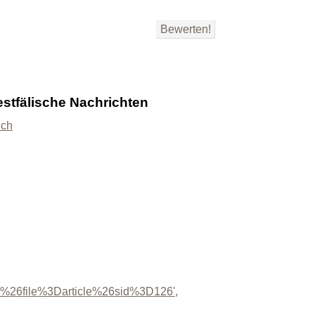
stfälische Nachrichten
ich
26file%3Darticle%26sid%3D126',