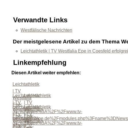
Verwandte Links
Westfälische Nachrichten
Der meistgelesene Artikel zu dem Thema We
Leichtathletik | TV Westfalia Epe in Coesfeld erfolgre
Linkempfehlung
Diesen Artikel weiter empfehlen:
Leichtathletik
| TV
Leichtathletik
Leichtathletik
Westfalia
| TV
| TV
Epe:
Leichtathletik
Leichtathletik
Westfalia
Westfalia
31.%20https%3A%2F%2Fwww.tv-
| TV
| TV
Epe:
Epe:
westfalia07epe.de%2Fmodules.php%3Fname%3DNews%
Leichtathletik
Westfalia
Westfalia
31.%20https%3A%2F%2Fwww.tv-
31.',
'sharer_0',
| TV
Epe:
Epe: