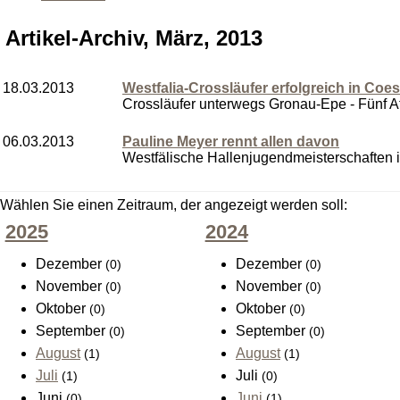
Artikel-Archiv, März, 2013
18.03.2013
Westfalia-Crossläufer erfolgreich in Coes
Crossläufer unterwegs Gronau-Epe - Fünf At
06.03.2013
Pauline Meyer rennt allen davon
Westfälische Hallenjugendmeisterschaften 
Wählen Sie einen Zeitraum, der angezeigt werden soll:
2025
2024
Dezember
Dezember
(0)
(0)
November
November
(0)
(0)
Oktober
Oktober
(0)
(0)
September
September
(0)
(0)
August
August
(1)
(1)
Juli
Juli
(1)
(0)
Juni
Juni
(0)
(1)