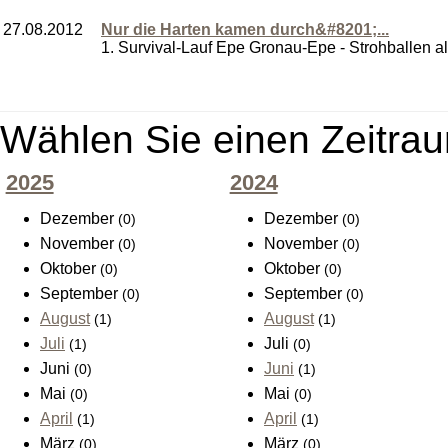
27.08.2012
Nur die Harten kamen durch&#8201;...
1. Survival-Lauf Epe Gronau-Epe - Strohballen als
Wählen Sie einen Zeitrau
2025
2024
Dezember
Dezember
(0)
(0)
November
November
(0)
(0)
Oktober
Oktober
(0)
(0)
September
September
(0)
(0)
August
August
(1)
(1)
Juli
Juli
(1)
(0)
Juni
Juni
(0)
(1)
Mai
Mai
(0)
(0)
April
April
(1)
(1)
März
März
(0)
(0)