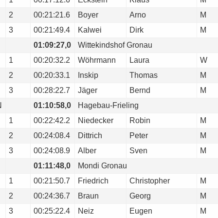
2
00:21:21.6
Boyer
Arno
M
3
00:21:49.4
Kalwei
Dirk
M
01:09:27,0
Wittekindshof Gronau
1
00:20:32.2
Wöhrmann
Laura
W
2
00:20:33.1
Inskip
Thomas
M
3
00:28:22.7
Jäger
Bernd
M
N
01:10:58,0
Hagebau-Frieling
1
00:22:42.2
Niedecker
Robin
M
2
00:24:08.4
Dittrich
Peter
M
3
00:24:08.9
Alber
Sven
M
01:11:48,0
Mondi Gronau
1
00:21:50.7
Friedrich
Christopher
M
2
00:24:36.7
Braun
Georg
M
3
00:25:22.4
Neiz
Eugen
M