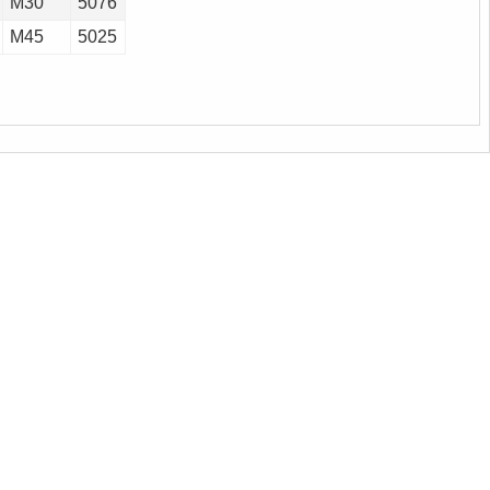
M30
5076
M45
5025