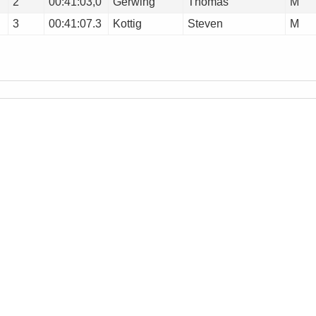
2
00:41:03,0
Gerwing
Thomas
M
3
00:41:07.3
Kottig
Steven
M