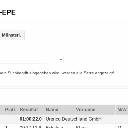
V-EPE
Münsterl.
ein Suchbegriff eingegeben wird, werden alle Sätze angezeigt!
Platz
Resultat
Name
Vorname
M/W
01:00:22,0
Urenco Deutschland GmbH
1
00:17:12.6
Eckstein
Klaus
M