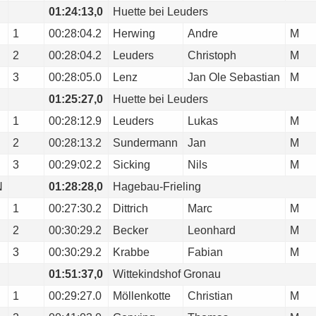
01:24:13,0
Huette bei Leuders
1
00:28:04.2
Herwing
Andre
M
2
00:28:04.2
Leuders
Christoph
M
3
00:28:05.0
Lenz
Jan Ole Sebastian
M
01:25:27,0
Huette bei Leuders
1
00:28:12.9
Leuders
Lukas
M
2
00:28:13.2
Sundermann
Jan
M
3
00:29:02.2
Sicking
Nils
M
N
01:28:28,0
Hagebau-Frieling
1
00:27:30.2
Dittrich
Marc
M
2
00:30:29.2
Becker
Leonhard
M
3
00:30:29.2
Krabbe
Fabian
M
01:51:37,0
Wittekindshof Gronau
1
00:29:27.0
Möllenkotte
Christian
M