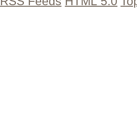
RSS Feeds
HTML 5.0
To