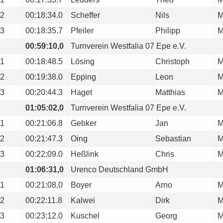
2
00:18:34.0
Scheffer
Nils
3
00:18:35.7
Pfeiler
Philipp
00:59:10,0
Turnverein Westfalia 07 Epe e.V.
1
00:18:48.5
Lösing
Christoph
2
00:19:38.0
Epping
Leon
3
00:20:44.3
Haget
Matthias
01:05:02,0
Turnverein Westfalia 07 Epe e.V.
1
00:21:06.8
Gebker
Jan
2
00:21:47.3
Oing
Sebastian
3
00:22:09.0
Heßlink
Chris
01:06:31,0
Urenco Deutschland GmbH
1
00:21:08,0
Boyer
Arno
2
00:22:11.8
Kalwei
Dirk
3
00:23:12.0
Kuschel
Georg