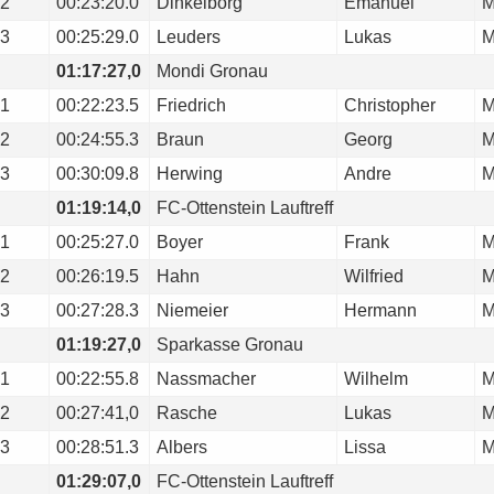
2
00:23:20.0
Dinkelborg
Emanuel
3
00:25:29.0
Leuders
Lukas
01:17:27,0
Mondi Gronau
1
00:22:23.5
Friedrich
Christopher
2
00:24:55.3
Braun
Georg
3
00:30:09.8
Herwing
Andre
01:19:14,0
FC-Ottenstein Lauftreff
1
00:25:27.0
Boyer
Frank
2
00:26:19.5
Hahn
Wilfried
3
00:27:28.3
Niemeier
Hermann
01:19:27,0
Sparkasse Gronau
1
00:22:55.8
Nassmacher
Wilhelm
2
00:27:41,0
Rasche
Lukas
3
00:28:51.3
Albers
Lissa
01:29:07,0
FC-Ottenstein Lauftreff