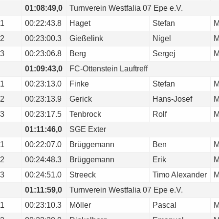
01:08:49,0
Turnverein Westfalia 07 Epe e.V.
1
00:22:43.8
Haget
Stefan
2
00:23:00.3
Gießelink
Nigel
3
00:23:06.8
Berg
Sergej
01:09:43,0
FC-Ottenstein Lauftreff
1
00:23:13.0
Finke
Stefan
2
00:23:13.9
Gerick
Hans-Josef
3
00:23:17.5
Tenbrock
Rolf
01:11:46,0
SGE Exter
1
00:22:07.0
Brüggemann
Ben
2
00:24:48.3
Brüggemann
Erik
3
00:24:51.0
Streeck
Timo Alexander
01:11:59,0
Turnverein Westfalia 07 Epe e.V.
1
00:23:10.3
Möller
Pascal