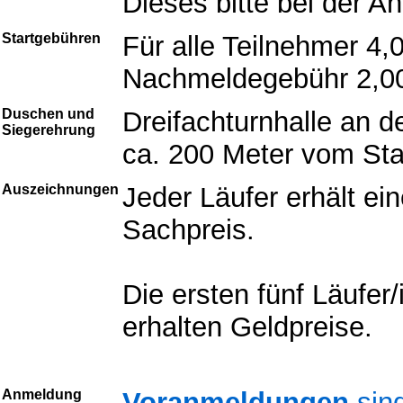
Dieses bitte bei der 
Startgebühren
Für alle Teilnehmer 4,
Nachmeldegebühr 2,0
Duschen und
Dreifachturnhalle an d
Siegerehrung
ca. 200 Meter vom Star
Auszeichnungen
Jeder Läufer erhält ei
Sachpreis.
Die ersten fünf Läufer
erhalten Geldpreise.
Anmeldung
Voranmeldungen
sind